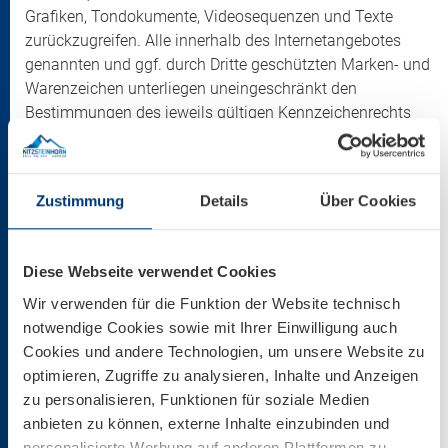
Grafiken, Tondokumente, Videosequenzen und Texte
zurückzugreifen. Alle innerhalb des Internetangebotes
genannten und ggf. durch Dritte geschützten Marken- und
Warenzeichen unterliegen uneingeschränkt den
Bestimmungen des jeweils gültigen Kennzeichenrechts
und den Besitzrechten der jeweiligen eingetragenen
Eigentümer. Allein aufgrund der bloßen Nennung ist nicht
der Schluss zu ziehen, dass Markenzeichen nicht durch
Zustimmung
Details
Über Cookies
Rechte Dritter geschützt sind! Das Copyright für
veröffentlichte, von der Gletscherbahnen Kaprun AG selbst
erstellte Objekte bleibt allein beim Besitzer der Seiten. Eine
Diese Webseite verwendet Cookies
Vervielfältigung oder Verwendung solcher Grafiken,
Wir verwenden für die Funktion der Website technisch
Tondokumente, Videosequenzen und Texte in anderen
notwendige Cookies sowie mit Ihrer Einwilligung auch
elektronischen oder gedruckten Publikationen ist ohne
Cookies und andere Technologien, um unsere Website zu
ausdrückliche Zustimmung der Gletscherbahnen Kaprun
optimieren, Zugriffe zu analysieren, Inhalte und Anzeigen
AG nicht gestattet.
zu personalisieren, Funktionen für soziale Medien
anbieten zu können, externe Inhalte einzubinden und
Copyright/Haftung
personalisierte Werbung auf anderen Plattformen zu