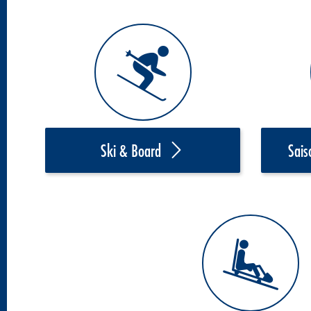
Ski & Board
Sais