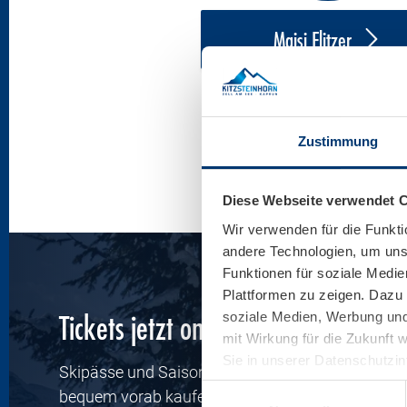
Maisi Flitzer
Zustimmung
Diese Webseite verwendet 
Wir verwenden für die Funkti
andere Technologien, um unse
Funktionen für soziale Medie
Plattformen zu zeigen. Dazu 
Tickets jetzt online kaufen
soziale Medien, Werbung und 
mit Wirkung für die Zukunft 
Sie in unserer Datenschutzi
Skipässe und Saisonkarten sowie Berg- & Talfah
Einwilligungsauswahl
bequem vorab kaufen.