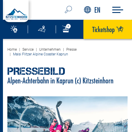
EN
Ticketshop
Home
Service
Unternehmen
Presse
Maisi Flitzer Alpine Coaster Kaprun
PRESSEBILD
Alpen-Achterbahn in Kaprun (c) Kitzsteinhorn