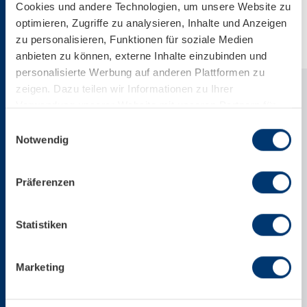
Cookies und andere Technologien, um unsere Website zu
Download Web-Version
optimieren, Zugriffe zu analysieren, Inhalte und Anzeigen
zu personalisieren, Funktionen für soziale Medien
anbieten zu können, externe Inhalte einzubinden und
personalisierte Werbung auf anderen Plattformen zu
zeigen. Dazu teilen wir Informationen zu Ihrer
Verwendung unserer Website mit unseren Partnern für
soziale Medien, Werbung und Analysen. Ihre Einwilligung
Einwilligungsauswahl
zu technisch nicht notwendigen Cookies können Sie
Notwendig
jederzeit mit Wirkung für die Zukunft widerrufen.
Weiterführende Details zu den auf unserer Website
Präferenzen
eingesetzten Diensten finden Sie in unserer
Datenschutzinformation bzw. in diesem Cookie Banner.
Mehr über uns im Impressum.
Statistiken
+43 6547 8700
Marketing
office@kitzsteinhorn.at