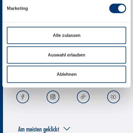
Marketing
+43 6547 8700
Alle zulassen
office@kitzsteinhorn.at
Auswahl erlauben
News per E-Mail
Ablehnen
Am meisten geklickt