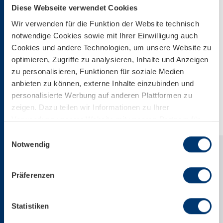
Diese Webseite verwendet Cookies
2000 * 1500 px
Wir verwenden für die Funktion der Website technisch
2,35 MB
notwendige Cookies sowie mit Ihrer Einwilligung auch
Cookies und andere Technologien, um unsere Website zu
optimieren, Zugriffe zu analysieren, Inhalte und Anzeigen
Download
zu personalisieren, Funktionen für soziale Medien
anbieten zu können, externe Inhalte einzubinden und
personalisierte Werbung auf anderen Plattformen zu
Download Web-Version
zeigen. Dazu teilen wir Informationen zu Ihrer
Verwendung unserer Website mit unseren Partnern für
soziale Medien, Werbung und Analysen. Ihre Einwilligung
Einwilligungsauswahl
zu technisch nicht notwendigen Cookies können Sie
Notwendig
jederzeit mit Wirkung für die Zukunft widerrufen.
Weiterführende Details zu den auf unserer Website
Präferenzen
eingesetzten Diensten finden Sie in unserer
Datenschutzinformation bzw. in diesem Cookie Banner.
Mehr über uns im Impressum.
Statistiken