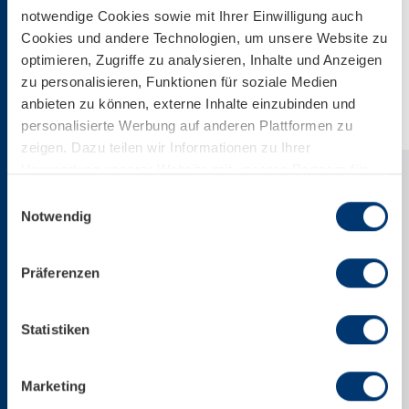
notwendige Cookies sowie mit Ihrer Einwilligung auch
Download
Cookies und andere Technologien, um unsere Website zu
optimieren, Zugriffe zu analysieren, Inhalte und Anzeigen
Download Web-Version
zu personalisieren, Funktionen für soziale Medien
anbieten zu können, externe Inhalte einzubinden und
personalisierte Werbung auf anderen Plattformen zu
zeigen. Dazu teilen wir Informationen zu Ihrer
Verwendung unserer Website mit unseren Partnern für
soziale Medien, Werbung und Analysen. Ihre Einwilligung
Einwilligungsauswahl
zu technisch nicht notwendigen Cookies können Sie
Notwendig
jederzeit mit Wirkung für die Zukunft widerrufen.
Weiterführende Details zu den auf unserer Website
Präferenzen
eingesetzten Diensten finden Sie in unserer
Datenschutzinformation bzw. in diesem Cookie Banner.
Mehr über uns im Impressum.
Statistiken
Marketing
+43 6547 8700