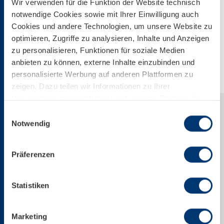
Wir verwenden für die Funktion der Website technisch
notwendige Cookies sowie mit Ihrer Einwilligung auch
Download
Cookies und andere Technologien, um unsere Website zu
optimieren, Zugriffe zu analysieren, Inhalte und Anzeigen
zu personalisieren, Funktionen für soziale Medien
Download Web-Version
anbieten zu können, externe Inhalte einzubinden und
personalisierte Werbung auf anderen Plattformen zu
zeigen. Dazu teilen wir Informationen zu Ihrer
Verwendung unserer Website mit unseren Partnern für
soziale Medien, Werbung und Analysen. Ihre Einwilligung
Einwilligungsauswahl
zu technisch nicht notwendigen Cookies können Sie
Notwendig
jederzeit mit Wirkung für die Zukunft widerrufen.
Weiterführende Details zu den auf unserer Website
Präferenzen
eingesetzten Diensten finden Sie in unserer
Datenschutzinformation bzw. in diesem Cookie Banner.
Mehr über uns im Impressum.
Statistiken
Marketing