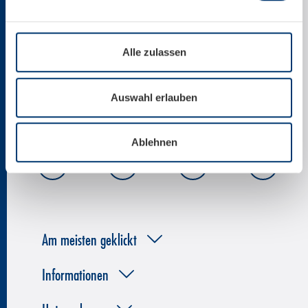
+43 6547 8700
office@kitzsteinhorn.at
Alle zulassen
News per E-Mail
Auswahl erlauben
Ablehnen
Am meisten geklickt
Informationen