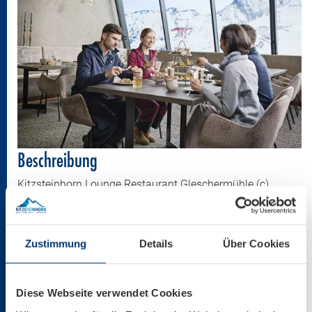
Beschreibung
Kitzsteinhorn Lounge Restaurant Gleschermühle (c)
Kitzsteinhorn
Größe
Zustimmung
Details
Über Cookies
3000 * 2250 px
1,28 MB
Diese Webseite verwendet Cookies