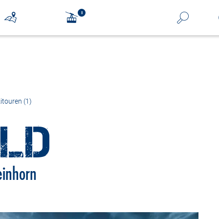
itouren (1)
ILD
teinhorn