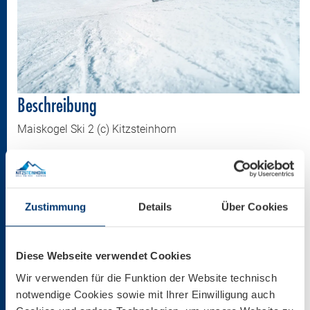
Beschreibung
Maiskogel Ski 2 (c) Kitzsteinhorn
Größe
2500 * 1667 px
Zustimmung
Details
Über Cookies
2,81 MB
Diese Webseite verwendet Cookies
Download
Wir verwenden für die Funktion der Website technisch
notwendige Cookies sowie mit Ihrer Einwilligung auch