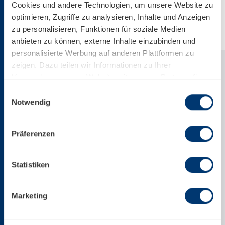
Cookies und andere Technologien, um unsere Website zu
Download Web-Version
optimieren, Zugriffe zu analysieren, Inhalte und Anzeigen
zu personalisieren, Funktionen für soziale Medien
anbieten zu können, externe Inhalte einzubinden und
personalisierte Werbung auf anderen Plattformen zu
zeigen. Dazu teilen wir Informationen zu Ihrer
Verwendung unserer Website mit unseren Partnern für
soziale Medien, Werbung und Analysen. Ihre Einwilligung
Einwilligungsauswahl
zu technisch nicht notwendigen Cookies können Sie
Notwendig
jederzeit mit Wirkung für die Zukunft widerrufen.
Weiterführende Details zu den auf unserer Website
Präferenzen
eingesetzten Diensten finden Sie in unserer
Datenschutzinformation bzw. in diesem Cookie Banner.
Mehr über uns im Impressum.
Statistiken
+43 6547 8700
Marketing
office@kitzsteinhorn.at