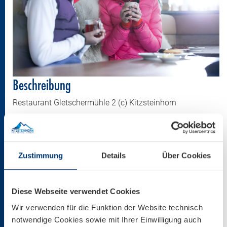
Beschreibung
Restaurant Gletschermühle 2 (c) Kitzsteinhorn
Größe
3000 * 2000 px
Zustimmung
Details
Über Cookies
2,38 MB
Diese Webseite verwendet Cookies
Download
Wir verwenden für die Funktion der Website technisch
notwendige Cookies sowie mit Ihrer Einwilligung auch