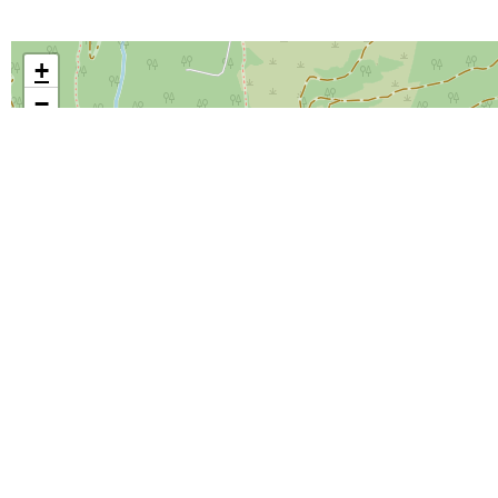
+
−
Leaflet
|
©
OpenStreetMap