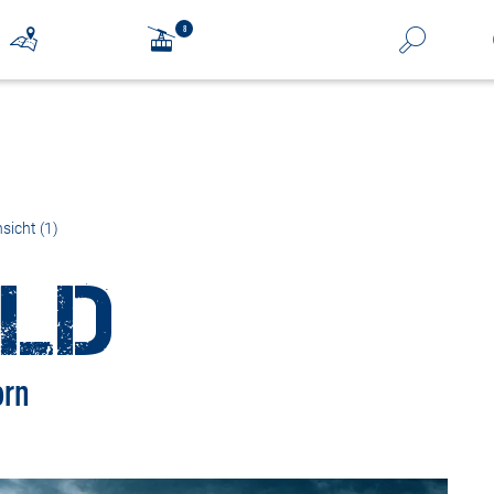
sicht (1)
ILD
orn