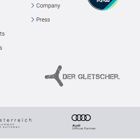
Company
Press
ts
s