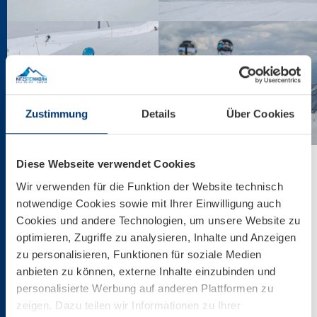
Zustimmung
Details
Über Cookies
Diese Webseite verwendet Cookies
Wir verwenden für die Funktion der Website technisch
Downdays Snowpark Tour
notwendige Cookies sowie mit Ihrer Einwilligung auch
Cookies und andere Technologien, um unsere Website zu
Am 25. April hat die Downdays Snowpark Tour
presented
optimieren, Zugriffe zu analysieren, Inhalte und Anzeigen
by El Tony Mate
und
supported by Atomic Skis
ihren 9.
zu personalisieren, Funktionen für soziale Medien
und vorletzten Tourenstopp der Saison 2025/26 im
anbieten zu können, externe Inhalte einzubinden und
Snowpark Kitzsteinhorn gemacht. Freestyler aller
personalisierte Werbung auf anderen Plattformen zu
Altersgruppen und Könnerstufen haben die good Vibes im
zeigen. Dazu teilen wir Informationen zu Ihrer
Central Park genossen und bei der
Cash4Tricks Session