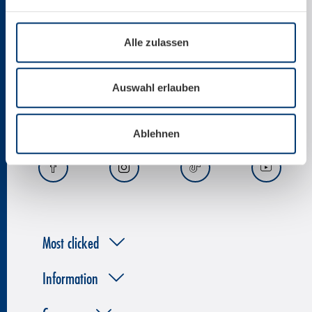
+43 6547 8700
office@kitzsteinhorn.at
Alle zulassen
News by email
Auswahl erlauben
Ablehnen
Most clicked
Information