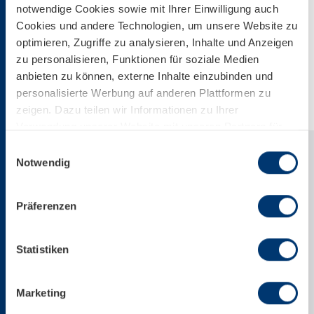
notwendige Cookies sowie mit Ihrer Einwilligung auch
Cookies und andere Technologien, um unsere Website zu
Download
optimieren, Zugriffe zu analysieren, Inhalte und Anzeigen
zu personalisieren, Funktionen für soziale Medien
Download Web Version
anbieten zu können, externe Inhalte einzubinden und
personalisierte Werbung auf anderen Plattformen zu
zeigen. Dazu teilen wir Informationen zu Ihrer
Verwendung unserer Website mit unseren Partnern für
soziale Medien, Werbung und Analysen. Ihre Einwilligung
Einwilligungsauswahl
zu technisch nicht notwendigen Cookies können Sie
Notwendig
jederzeit mit Wirkung für die Zukunft widerrufen.
Weiterführende Details zu den auf unserer Website
Präferenzen
eingesetzten Diensten finden Sie in unserer
Datenschutzinformation bzw. in diesem Cookie Banner.
Mehr über uns im Impressum.
Statistiken
Marketing