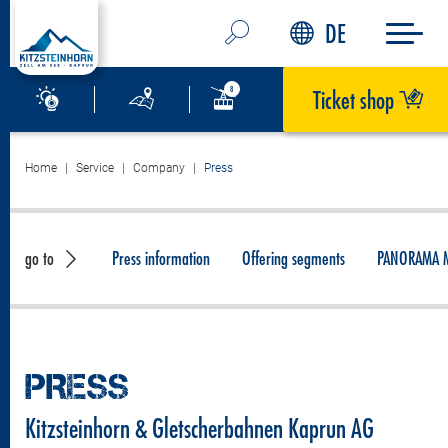
DE
Ticket shop
Home
Service
Company
Press
go to
Press information
Offering segments
PANORAMA M
PRESS
Kitzsteinhorn & Gletscherbahnen Kaprun AG