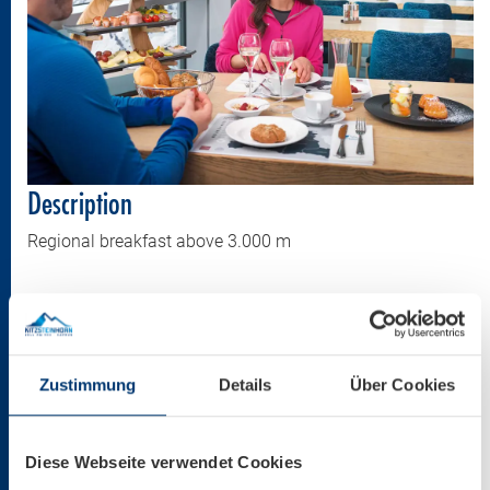
Description
Regional breakfast above 3.000 m
Copyright
Kitzsteinhorn
Zustimmung
Details
Über Cookies
Size
Diese Webseite verwendet Cookies
2000 * 1499 px