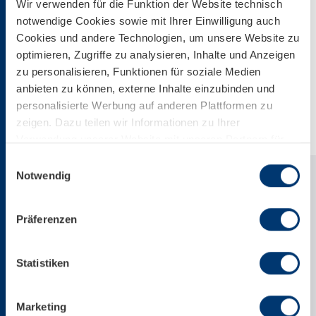
204,58 KB
Wir verwenden für die Funktion der Website technisch
notwendige Cookies sowie mit Ihrer Einwilligung auch
Cookies und andere Technologien, um unsere Website zu
optimieren, Zugriffe zu analysieren, Inhalte und Anzeigen
Download
zu personalisieren, Funktionen für soziale Medien
anbieten zu können, externe Inhalte einzubinden und
Download Web Version
personalisierte Werbung auf anderen Plattformen zu
zeigen. Dazu teilen wir Informationen zu Ihrer
Verwendung unserer Website mit unseren Partnern für
soziale Medien, Werbung und Analysen. Ihre Einwilligung
Einwilligungsauswahl
zu technisch nicht notwendigen Cookies können Sie
Notwendig
jederzeit mit Wirkung für die Zukunft widerrufen.
Weiterführende Details zu den auf unserer Website
Präferenzen
eingesetzten Diensten finden Sie in unserer
Datenschutzinformation bzw. in diesem Cookie Banner.
Mehr über uns im Impressum.
Statistiken
Marketing