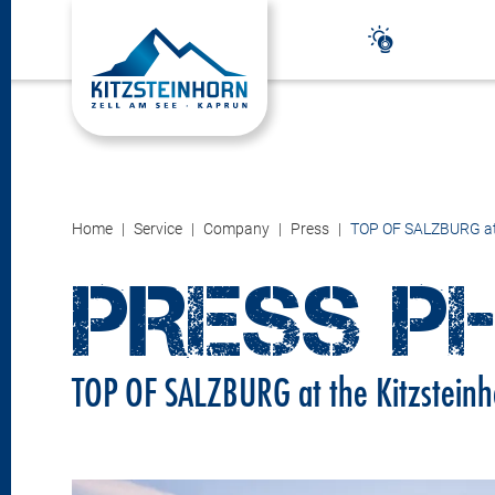
Home
Service
Company
Press
TOP OF SALZBURG at 
PRESS P
TOP OF SALZBURG at the Kitzsteinh