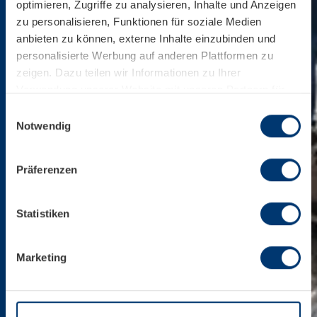
optimieren, Zugriffe zu analysieren, Inhalte und Anzeigen
zu personalisieren, Funktionen für soziale Medien
anbieten zu können, externe Inhalte einzubinden und
personalisierte Werbung auf anderen Plattformen zu
zeigen. Dazu teilen wir Informationen zu Ihrer
Verwendung unserer Website mit unseren Partnern für
soziale Medien, Werbung und Analysen. Ihre Einwilligung
Einwilligungsauswahl
zu technisch nicht notwendigen Cookies können Sie
Notwendig
jederzeit mit Wirkung für die Zukunft widerrufen.
Weiterführende Details zu den auf unserer Website
Präferenzen
eingesetzten Diensten finden Sie in unserer
Datenschutzinformation bzw. in diesem Cookie Banner.
Mehr über uns im Impressum.
Statistiken
Marketing