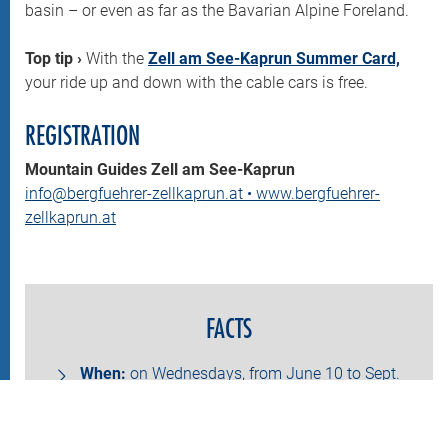
basin – or even as far as the Bavarian Alpine Foreland.
Top tip ›
With the
Zell am See-Kaprun Summer Card,
your ride up and down with the cable cars is free.
REGISTRATION
Mountain Guides Zell am See-Kaprun
info@bergfuehrer-zellkaprun.at
•
www.bergfuehrer-
zellkaprun.at
FACTS
When:
on Wednesdays, from June 10 to Sept.
23, 2026
Meeting point:
09:00 a.m., Kitzsteinhorn