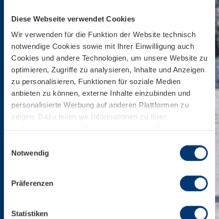
Diese Webseite verwendet Cookies
Wir verwenden für die Funktion der Website technisch
notwendige Cookies sowie mit Ihrer Einwilligung auch
Cookies und andere Technologien, um unsere Website zu
optimieren, Zugriffe zu analysieren, Inhalte und Anzeigen
zu personalisieren, Funktionen für soziale Medien
anbieten zu können, externe Inhalte einzubinden und
personalisierte Werbung auf anderen Plattformen zu
zeigen. Dazu teilen wir Informationen zu Ihrer
Verwendung unserer Website mit unseren Partnern für
soziale Medien, Werbung und Analysen. Ihre Einwilligung
Einwilligungsauswahl
zu technisch nicht notwendigen Cookies können Sie
Notwendig
jederzeit mit Wirkung für die Zukunft widerrufen.
Weiterführende Details zu den auf unserer Website
Präferenzen
eingesetzten Diensten finden Sie in unserer
Datenschutzinformation bzw. in diesem Cookie Banner.
Mehr über uns im Impressum.
Statistiken