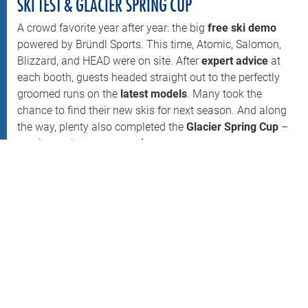
SKI TEST & GLACIER SPRING CUP
A crowd favorite year after year: the big
free ski demo
powered by Bründl Sports. This time, Atomic, Salomon,
Blizzard, and HEAD were on site. After
expert advice
at
each booth, guests headed straight out to the perfectly
groomed runs on the
latest models
. Many took the
chance to find their new skis for next season. And along
the way, plenty also completed the
Glacier Spring Cup
–
earning a shot at
great prizes
.