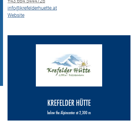
+43 664 5444726
info@krefelderhuette.at
Website
KREFELDER HÜTTE
below the Alpincenter at 2,300 m
Opening hours:
daily