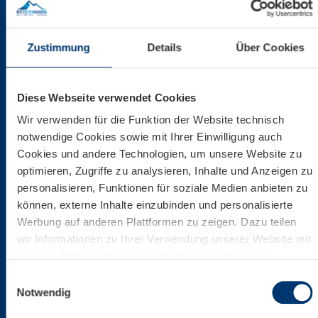
Zustimmung
Details
Über Cookies
Diese Webseite verwendet Cookies
Wir verwenden für die Funktion der Website technisch
notwendige Cookies sowie mit Ihrer Einwilligung auch
Cookies und andere Technologien, um unsere Website zu
optimieren, Zugriffe zu analysieren, Inhalte und Anzeigen zu
personalisieren, Funktionen für soziale Medien anbieten zu
können, externe Inhalte einzubinden und personalisierte
Werbung auf anderen Plattformen zu zeigen. Dazu teilen
wir Informationen zu Ihrer Verwendung unserer Website mit
unseren Partnern für soziale Medien, Werbung und
Analysen. Ihre Einwilligung zu technisch nicht notwendigen
Einwilligungsauswahl
Cookies können Sie jederzeit mit Wirkung für die Zukunft
Notwendig
widerrufen. Weiterführende Details zu den auf unserer