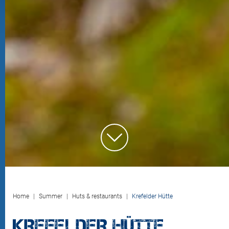
Home
Summer
Huts & restaurants
Krefelder Hütte
KREFELDER HÜTTE