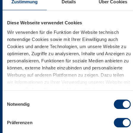
Zustimmung
Details
Über Cookies
Diese Webseite verwendet Cookies
Wir verwenden für die Funktion der Website technisch
notwendige Cookies sowie mit Ihrer Einwilligung auch
Cookies und andere Technologien, um unsere Website zu
optimieren, Zugriffe zu analysieren, Inhalte und Anzeigen zu
personalisieren, Funktionen für soziale Medien anbieten zu
können, externe Inhalte einzubinden und personalisierte
Werbung auf anderen Plattformen zu zeigen. Dazu teilen
wir Informationen zu Ihrer Verwendung unserer Website mit
unseren Partnern für soziale Medien, Werbung und
Analysen. Ihre Einwilligung zu technisch nicht notwendigen
Einwilligungsauswahl
Cookies können Sie jederzeit mit Wirkung für die Zukunft
Notwendig
widerrufen. Weiterführende Details zu den auf unserer
Website eingesetzten Diensten finden Sie in unserer
Präferenzen
Datenschutzinformation bzw. in diesem Cookie Banner.
Mehr über uns im Impressum.