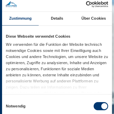
Zustimmung
Details
Über Cookies
Diese Webseite verwendet Cookies
Wir verwenden für die Funktion der Website technisch
notwendige Cookies sowie mit Ihrer Einwilligung auch
Cookies und andere Technologien, um unsere Website zu
optimieren, Zugriffe zu analysieren, Inhalte und Anzeigen
zu personalisieren, Funktionen für soziale Medien
anbieten zu können, externe Inhalte einzubinden und
personalisierte Werbung auf anderen Plattformen zu
zeigen. Dazu teilen wir Informationen zu Ihrer
Verwendung unserer Website mit unseren Partnern für
soziale Medien, Werbung und Analysen. Ihre Einwilligung
Einwilligungsauswahl
zu technisch nicht notwendigen Cookies können Sie
Notwendig
jederzeit mit Wirkung für die Zukunft widerrufen.