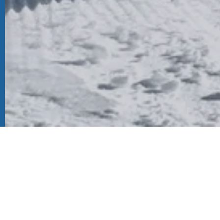
Home
Summer
Huts & restaurants
ICE ARENA Snack 
ICE AREN