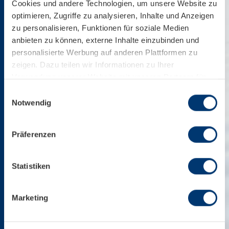
Cookies und andere Technologien, um unsere Website zu
optimieren, Zugriffe zu analysieren, Inhalte und Anzeigen
zu personalisieren, Funktionen für soziale Medien
anbieten zu können, externe Inhalte einzubinden und
personalisierte Werbung auf anderen Plattformen zu
zeigen. Dazu teilen wir Informationen zu Ihrer
Verwendung unserer Website mit unseren Partnern für
soziale Medien, Werbung und Analysen. Ihre Einwilligung
Einwilligungsauswahl
zu technisch nicht notwendigen Cookies können Sie
Notwendig
jederzeit mit Wirkung für die Zukunft widerrufen.
Weiterführende Details zu den auf unserer Website
Präferenzen
eingesetzten Diensten finden Sie in unserer
Datenschutzinformation bzw. in diesem Cookie Banner.
Mehr über uns im Impressum.
Statistiken
Marketing