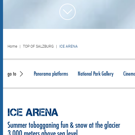
Home
TOP OF SALZBURG
ICE ARENA
go to
Panorama platforms
National Park Gallery
Cinem
ICE ARENA
Summer tobogganing fun & snow at the glacier
3.000 meters above sea level