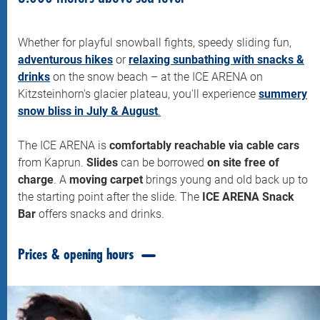
Whether for playful snowball fights, speedy sliding fun,
adventurous hikes
or
relaxing sunbathing with snacks &
drinks
on the snow beach – at the ICE ARENA on
Kitzsteinhorn's glacier plateau, you'll experience
summery
snow bliss in July & August
.
The ICE ARENA is
comfortably reachable via cable cars
from Kaprun.
Slides
can be borrowed
on site free of
charge
. A
moving carpet
brings young and old back up to
the starting point after the slide. The
ICE ARENA Snack
Bar
offers snacks and drinks.
Prices & opening hours