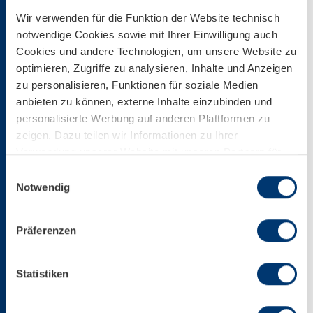
Wir verwenden für die Funktion der Website technisch
LOADED FRIES
notwendige Cookies sowie mit Ihrer Einwilligung auch
Cookies und andere Technologien, um unsere Website zu
PIZZA
optimieren, Zugriffe zu analysieren, Inhalte und Anzeigen
zu personalisieren, Funktionen für soziale Medien
anbieten zu können, externe Inhalte einzubinden und
SWEETS
personalisierte Werbung auf anderen Plattformen zu
zeigen. Dazu teilen wir Informationen zu Ihrer
BREAD & ROLLS
Verwendung unserer Website mit unseren Partnern für
soziale Medien, Werbung und Analysen. Ihre Einwilligung
Einwilligungsauswahl
zu technisch nicht notwendigen Cookies können Sie
Notwendig
jederzeit mit Wirkung für die Zukunft widerrufen.
Drinks
Weiterführende Details zu den auf unserer Website
Präferenzen
eingesetzten Diensten finden Sie in unserer
Datenschutzinformation bzw. in diesem Cookie Banner.
Mehr über uns im Impressum.
SOFT DRINKS
Statistiken