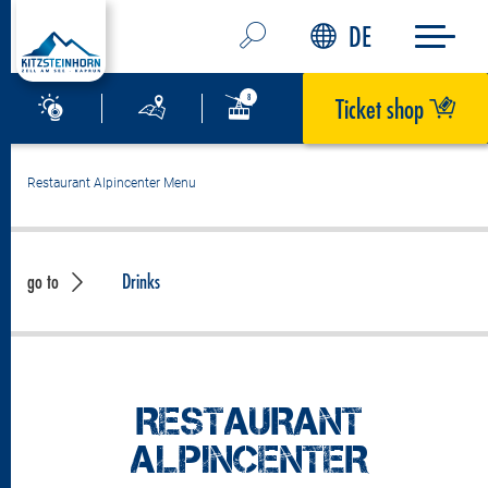
DE
Ticket shop
Restaurant Alpincenter Menu
go to
Drinks
RESTAURANT
ALPINCENTER