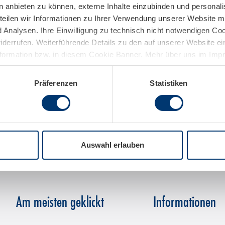
den Mittwoch
jeden Donne
n anbieten zu können, externe Inhalte einzubinden und personal
10.06.2026 - 23.09.2026
teilen wir Informationen zu Ihrer Verwendung unserer Website mi
ein erster 3.000er
Kitzsteinh
Analysen. Ihre Einwilligung zu technisch nicht notwendigen Coo
widerrufen. Weiterführende Details zu den auf unserer Website e
nformation bzw. in diesem Cookie Banner. Mehr über uns im Im
Präferenzen
Statistiken
Auswahl erlauben
Am meisten geklickt
Informationen