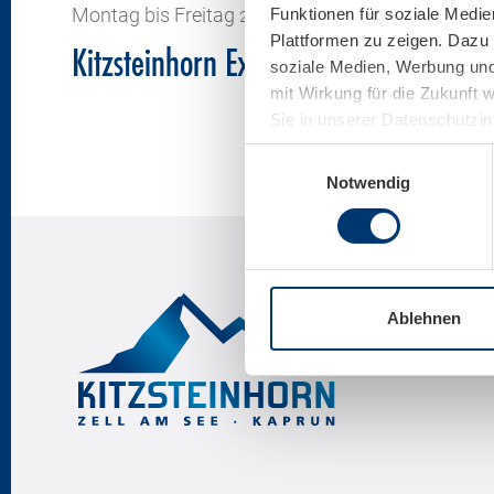
Montag bis Freitag
je
Funktionen für soziale Medie
29.06.2026 - 11.09.2026
Plattformen zu zeigen. Dazu 
Kitzsteinhorn Explorer Tour
M
soziale Medien, Werbung und 
mit Wirkung für die Zukunft 
Sie in unserer Datenschutzi
Einwilligungsauswahl
Notwendig
Ablehnen