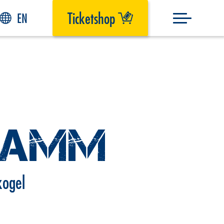
Ticketshop
EN
RAMM
kogel