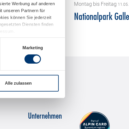
rstag
Montag bis Freitag
isierte Werbung auf anderen
02.07.2026 - 03.09.2026
11.05
t unseren Partnern für
orn Bike & Bites
Nationalpark Galle
kies können Sie jederzeit
ingesetzten Diensten finden
pressum.
Marketing
Alle zulassen
Unternehmen