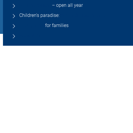
Alpine Coaster
– open all year
Children's paradise:
family & leisure park
Hiking area
for families
Maisi Alm
FAMILY HIKE
Free of charge