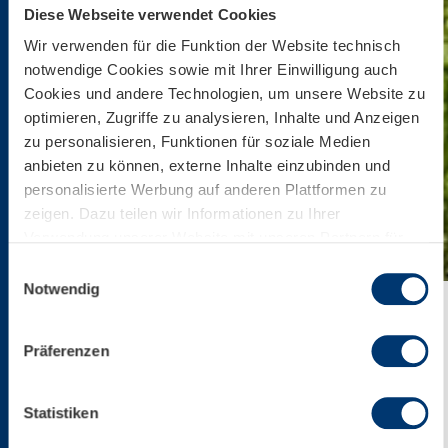
Diese Webseite verwendet Cookies
Wir verwenden für die Funktion der Website technisch
notwendige Cookies sowie mit Ihrer Einwilligung auch
Cookies und andere Technologien, um unsere Website zu
optimieren, Zugriffe zu analysieren, Inhalte und Anzeigen
zu personalisieren, Funktionen für soziale Medien
anbieten zu können, externe Inhalte einzubinden und
personalisierte Werbung auf anderen Plattformen zu
zeigen. Dazu teilen wir Informationen zu Ihrer
Verwendung unserer Website mit unseren Partnern für
soziale Medien, Werbung und Analysen. Ihre Einwilligung
Einwilligungsauswahl
zu technisch nicht notwendigen Cookies können Sie
Notwendig
jederzeit mit Wirkung für die Zukunft widerrufen.
Weiterführende Details zu den auf unserer Website
Präferenzen
eingesetzten Diensten finden Sie in unserer
Home
Explore
Summer
Families
Datenschutzinformation bzw. in diesem Cookie Banner.
FAMILIES
Mehr über uns im Impressum.
Statistiken