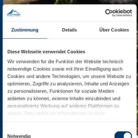
Zustimmung
Details
Über Cookies
Diese Webseite verwendet Cookies
Wir verwenden für die Funktion der Website technisch
notwendige Cookies sowie mit Ihrer Einwilligung auch
Cookies und andere Technologien, um unsere Website zu
optimieren, Zugriffe zu analysieren, Inhalte und Anzeigen
zu personalisieren, Funktionen für soziale Medien
anbieten zu können, externe Inhalte einzubinden und
personalisierte Werbung auf anderen Plattformen zu
zeigen. Dazu teilen wir Informationen zu Ihrer
Verwendung unserer Website mit unseren Partnern für
soziale Medien, Werbung und Analysen. Ihre Einwilligung
Einwilligungsauswahl
zu technisch nicht notwendigen Cookies können Sie
Notwendig